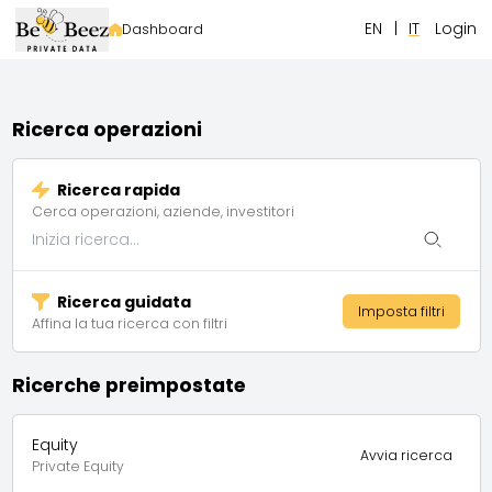
EN
|
IT
Login
Dashboard
Ricerca operazioni
Ricerca rapida
Cerca operazioni, aziende, investitori
Ricerca guidata
Imposta filtri
Affina la tua ricerca con filtri
Ricerche preimpostate
Equity
Avvia ricerca
Private Equity